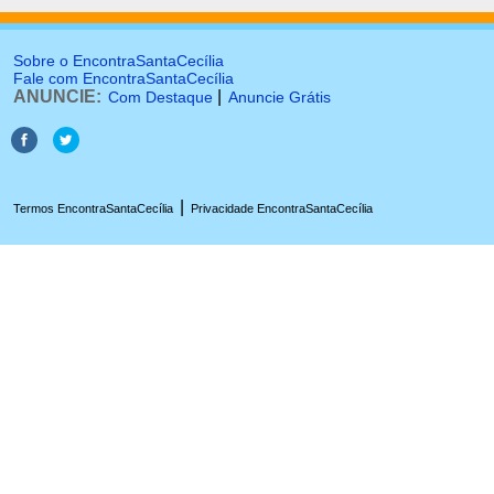
Sobre o EncontraSantaCecília
Fale com EncontraSantaCecília
ANUNCIE:
|
Com Destaque
Anuncie Grátis
|
Termos EncontraSantaCecília
Privacidade EncontraSantaCecília