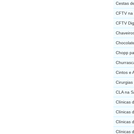
Cestas de
CFTV na S
CFTV Digi
Chaveiros
Chocolate
Chopp par
Churrasca
Cintos e 
Cirurgias
CLA na Sa
Clínicas 
Clínicas 
Clínicas 
Clínicas 