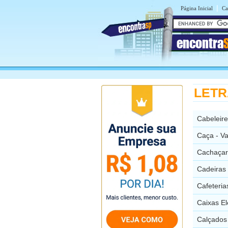
|
Página Inicial
Ca
encontra
LETRA
Cabeleire
Caça - Va
Cachaçari
Cadeiras 
Cafeteria
Caixas El
Calçados 