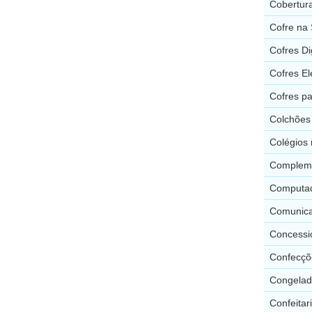
Cobertura
Cofre na 
Cofres Di
Cofres El
Cofres pa
Colchões 
Colégios 
Compleme
Computado
Comunicaç
Concessio
Confecçõe
Congelado
Confeitar