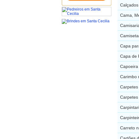
Calçados 
Cama, Me
Camisaria
Camisetas
Capa para
Capa de P
Capoeira 
Carimbo n
Carpetes 
Carpetes 
Carpintar
Carpintei
Carreto n
Cartões d