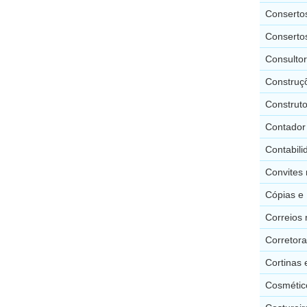
Consertos
Conserto
Consulto
Construçõ
Construto
Contador 
Contabili
Convites 
Cópias e 
Correios 
Corretora
Cortinas 
Cosmético