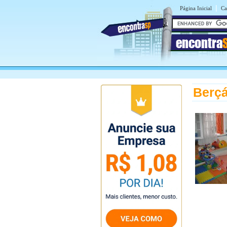
|
Página Inicial
Ca
encontra
Berçá