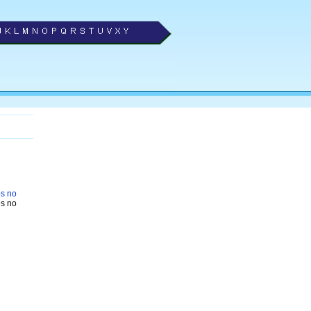
os no
es no