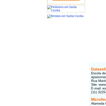
Datasell
Escola de 
apaixonad
Rua Marti
Site: www
E-mail: e
(11) 3225
Microlin
Alameda G