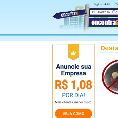
|
Página Inicial
Ca
encontra
Desra