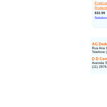
AG Dede
Rua Ana C
Telefone 
D D Cen
Avenida S
(11) 2876