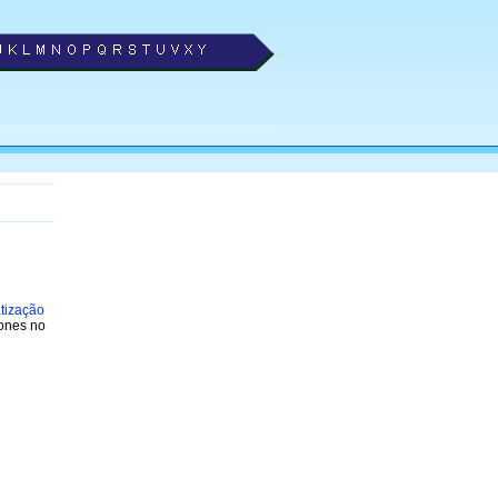
tização
fones no