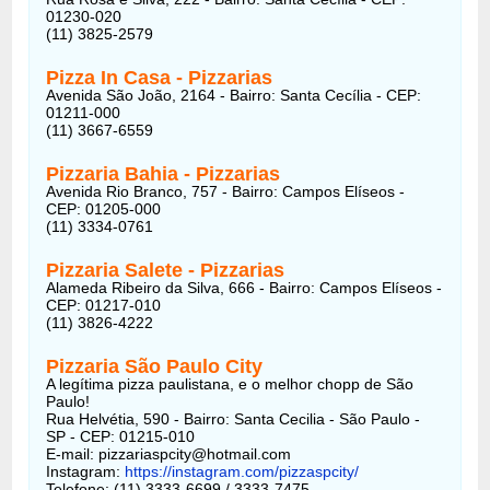
01230-020
(11) 3825-2579
Pizza In Casa
-
Pizzarias
Avenida São João, 2164 - Bairro: Santa Cecília - CEP:
01211-000
(11) 3667-6559
Pizzaria Bahia
-
Pizzarias
Avenida Rio Branco, 757 - Bairro: Campos Elíseos -
CEP: 01205-000
(11) 3334-0761
Pizzaria Salete
-
Pizzarias
Alameda Ribeiro da Silva, 666 - Bairro: Campos Elíseos -
CEP: 01217-010
(11) 3826-4222
Pizzaria São Paulo City
A legítima pizza paulistana, e o melhor chopp de São
Paulo!
Rua Helvétia, 590 - Bairro: Santa Cecilia - São Paulo -
SP - CEP: 01215-010
E-mail: pizzariaspcity@hotmail.com
Instagram:
https://instagram.com/pizzaspcity/
Telefone: (11) 3333-6699 / 3333-7475