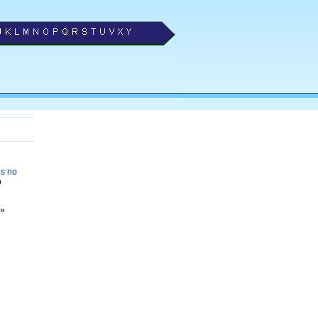
es no
o
»