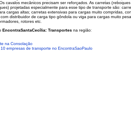
 Os cavalos mecânicos precisam ser reforçados. As carretas (reboques
ues) projetadas especialmente para esse tipo de transporte são: carre
para cargas altas; carretas extensivas para cargas muito compridas, co
com distribuidor de carga tipo gôndola ou viga para cargas muito pes
ormadores, rotores etc.
do
EncontraSantaCecília: Transportes
na região:
te na Consolação
 10 empresas de transporte no EncontraSaoPaulo