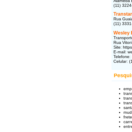
Alameda E
(11) 3224
Transta
Rua Guaia
(11) 3331
Wesley 
Transport
Rua Vitor
Site: http
E-mail: 
Telefone:
Celular: 
Pesquis
empr
tran
tran
tran
sant
muda
fret
carr
entr