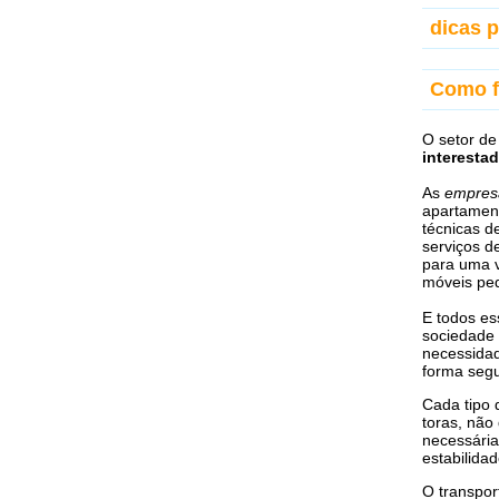
dicas 
Como f
O setor de
interesta
As
empresa
apartament
técnicas 
serviços 
para uma v
móveis pe
E todos es
sociedade 
necessidad
forma segu
Cada tipo 
toras, nã
necessária
estabilida
O transpor