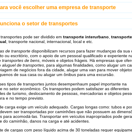
para você escolher uma empresa de transporte
unciona o setor de transportes
 transportes pode ser dividido em
transporte interurbano
,
transporte
dual
, transporte nacional, internacional, local e etc.
s de transporte
disponibilizam recursos para fazer mudanças da sua 
o ou escritório, com o apoio de um pessoal qualificado e experiente n
de
transportes de bens
, móveis e objetos frágeis. Há empresas que ofe
de
aluguel de transportes
, para algumas finalidades, como alugar um ca
iagem de negócios fora da cidade, alugar uma van para mover objeto
quenos de sua casa ou alugar um ônibus para uma excursão.
ses tipos de transportes juntos desempenhaum papel importante na
e no setor econômico. Os transportes podem satisfazer as diferentes
es de turismo, deslocamento de pessoas, mercadorias e objetos pess
ra e no tempo previsto.
de carga exige um veículo adequado. Cargas longas como: tubos e po
o devem ser transportadas por caminhões que não possuem as dimens
s para acomodá-las. Transportar em veículos inapropriados pode ger
de do caminhão, danos na carga e até acidentes.
te de cargas com peso líquido acima de 30 toneladas requer equipam