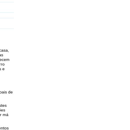
casa,
as
recem
rro
s e
oais de
stes
ões
ar má
entos