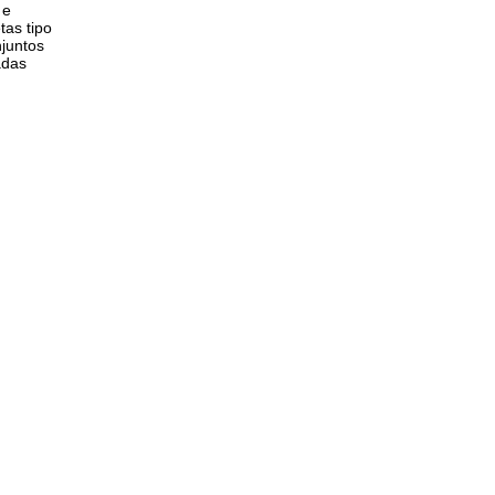
 e
tas tipo
njuntos
adas