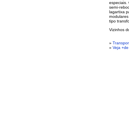
especiais.
semi-reboq
lagartixa 
modulares 
tipo transf
Vizinhos 
»
Transpor
»
Veja +de