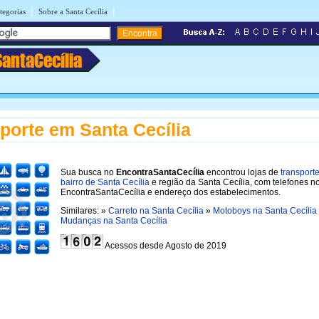
|
|
tegorias
Sobre a Santa Cecília
SantaCecília
porte em Santa Cecília
Sua busca no
EncontraSantaCecília
encontrou lojas de
transport
bairro de Santa Cecília
e região da Santa Cecília, com telefones n
EncontraSantaCecília e endereço dos estabelecimentos.
Similares: »
Carreto na Santa Cecília
»
Motoboys na Santa Cecília
Mudanças na Santa Cecília
Acessos desde Agosto de 2019