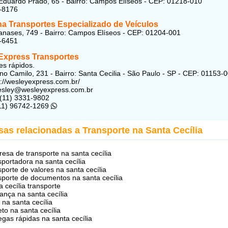
duardo Prado, 65 - Bairro: Campos Elíseos - CEP: 01218-010
-8176
na Transportes Especializado de Veículos
nases, 749 - Bairro: Campos Elíseos - CEP: 01204-001
-6451
Express Transportes
es rápidos.
ino Camilo, 231 - Bairro: Santa Cecilia - São Paulo - SP - CEP: 01153-
s://wesleyexpress.com.br/
wesley@wesleyexpress.com.br
 (11) 3331-9802
(11) 96742-1269
as relacionadas a Transporte na Santa Cecília
esa de transporte na santa cecília
sportadora na santa cecília
sporte de valores na santa cecília
sporte de documentos na santa cecília
a cecília transporte
nça na santa cecília
e na santa cecília
eto na santa cecília
egas rápidas na santa cecília