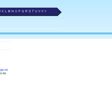
oga no
es no