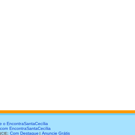
e o EncontraSantaCecília
 com EncontraSantaCecília
Com Destaque
Anuncie Grátis
CIE:
|